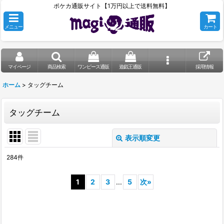
ポケカ通販サイト【1万円以上で送料無料】
メニュー
カート
マイページ
商品検索
ワンピース通販
遊戯王通販
採用情報
ホーム
>
タッグチーム
タッグチーム
表示順変更
閉じる
284
件
表示数
:
1
2
3
...
5
次
»
在庫あり
並び順
: