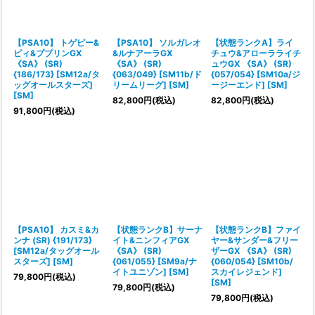
【PSA10】 トゲピー&
【PSA10】 ソルガレオ
【状態ランクA】ライ
ピィ&ププリンGX
&ルナアーラGX
チュウ&アローラライチ
《SA》 (SR)
《SA》 (SR)
ュウGX 《SA》 (SR)
{186/173} [SM12a/タ
{063/049} [SM11b/ド
{057/054} [SM10a/ジ
ッグオールスターズ]
リームリーグ] [SM]
ージーエンド] [SM]
[SM]
82,800
円
(税込)
82,800
円
(税込)
91,800
円
(税込)
【PSA10】 カスミ&カ
【状態ランクB】サーナ
【状態ランクB】ファイ
ンナ (SR) {191/173}
イト&ニンフィアGX
ヤー&サンダー&フリー
[SM12a/タッグオール
《SA》 (SR)
ザーGX 《SA》 (SR)
スターズ] [SM]
{061/055} [SM9a/ナ
{060/054} [SM10b/
イトユニゾン] [SM]
スカイレジェンド]
79,800
円
(税込)
[SM]
79,800
円
(税込)
79,800
円
(税込)