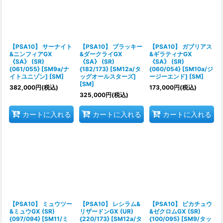
絞り込む
【PSA10】 サーナイト
【PSA10】 ブラッキー
【PSA10】 ガブリアス
&ニンフィアGX
&ダークライGX
&ギラティナGX
《SA》 (SR)
《SA》 (SR)
《SA》 (SR)
{061/055} [SM9a/ナ
{182/173} [SM12a/タ
{060/054} [SM10a/ジ
イトユニゾン] [SM]
ッグオールスターズ]
ージーエンド] [SM]
[SM]
382,000
円
(税込)
173,000
円
(税込)
325,000
円
(税込)
カートに入れる
カートに入れる
カートに入れる
【PSA10】 ミュウツー
【PSA10】 レシラム&
【PSA10】 ピカチュウ
&ミュウGX (SR)
リザードンGX (UR)
&ゼクロムGX (SR)
{097/094} [SM11/ミ
{220/173} [SM12a/タ
{100/095} [SM9/タッ