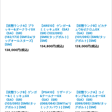
【状態ランクA】ブラ
【ARS10】 ゲンガー&
【状態ランクB】ピカチ
ッキー&ダークライGX
ミミッキュGX 《SA》
ュウ&ゼクロムGX
《SA》 (SR)
(SR) {103/095}
《SA》 (SR)
{182/173} [SM12a/タ
[SM9/タッグボルト]
{101/095} [SM9/タッ
ッグオールスターズ]
[SM]
グボルト] [SM]
[SM]
134,800
円
(税込)
128,000
円
(税込)
138,000
円
(税込)
【状態ランクB】ゲンガ
【PSA10】 リザードン
【状態ランクA】コイ
ー&ミミッキュGX
&テールナーGX
キング&ホエルオーGX
《SA》 (SR)
《SA》 (SR)
《SA》 (SR)
{103/095} [SM9/タッ
{068/064} [SM11a/リ
{099/095} [SM9/タッ
グボルト] [SM]
ミックスバウト] [SM]
グボルト] [SM]