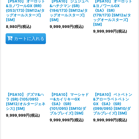
【PSA10】 オーロット
【PSA10】 ジュジュベ
【PSA10】 オーロット
&ヨノワールGX (RR)
&ハチクマン (SR)
&ヨノワールGX
{053/173} [SM12a/タ
{194/173} [SM12a/タ
《SA》 (SR)
ッグオールスターズ]
ッグオールスターズ]
{179/173} [SM12a/タ
[SM]
[SM]
ッグオールスターズ]
[SM]
8,980
円
(税込)
9,999,999
円
(税込)
9,999,999
円
(税込)
カートに入れる
【PSA10】 グズマ&ハ
【PSA10】 マーシャド
【PSA10】 ベトベトン
ラ (SR) {105/095}
ー&カイリキーGX
&アローラベトベトン
[SM12/オルタージェネ
《SA》 (SR)
GX 《SA》 (SR)
シス] [SM]
{101/095} [SM10/ダ
{099/095} [SM10/ダ
ブルブレイズ] [SM]
ブルブレイズ] [SM]
9,999,999
円
(税込)
9,999,999
円
(税込)
9,999,999
円
(税込)