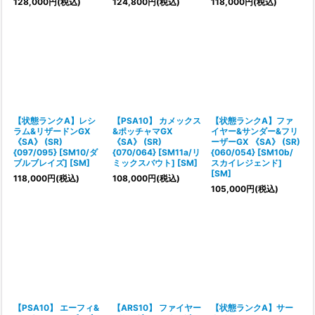
128,000
円
(税込)
124,800
円
(税込)
118,000
円
(税込)
【状態ランクA】レシ
【PSA10】 カメックス
【状態ランクA】ファ
ラム&リザードンGX
&ポッチャマGX
イヤー&サンダー&フリ
《SA》 (SR)
《SA》 (SR)
ーザーGX 《SA》 (SR)
{097/095} [SM10/ダ
{070/064} [SM11a/リ
{060/054} [SM10b/
ブルブレイズ] [SM]
ミックスバウト] [SM]
スカイレジェンド]
[SM]
118,000
円
(税込)
108,000
円
(税込)
105,000
円
(税込)
【PSA10】 エーフィ&
【ARS10】 ファイヤー
【状態ランクA】サー