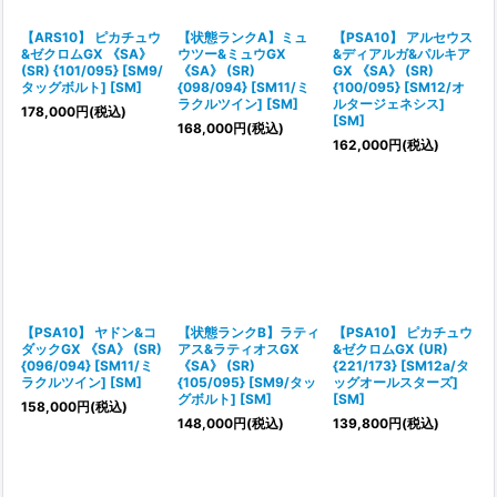
【ARS10】 ピカチュウ
【状態ランクA】ミュ
【PSA10】 アルセウス
&ゼクロムGX 《SA》
ウツー&ミュウGX
&ディアルガ&パルキア
(SR) {101/095} [SM9/
《SA》 (SR)
GX 《SA》 (SR)
タッグボルト] [SM]
{098/094} [SM11/ミ
{100/095} [SM12/オ
ラクルツイン] [SM]
ルタージェネシス]
178,000
円
(税込)
[SM]
168,000
円
(税込)
162,000
円
(税込)
【PSA10】 ヤドン&コ
【状態ランクB】ラティ
【PSA10】 ピカチュウ
ダックGX 《SA》 (SR)
アス&ラティオスGX
&ゼクロムGX (UR)
{096/094} [SM11/ミ
《SA》 (SR)
{221/173} [SM12a/タ
ラクルツイン] [SM]
{105/095} [SM9/タッ
ッグオールスターズ]
グボルト] [SM]
[SM]
158,000
円
(税込)
148,000
円
(税込)
139,800
円
(税込)