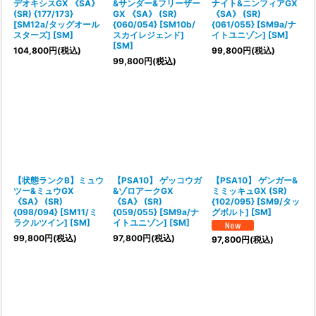
デオキシスGX 《SA》
&サンダー&フリーザー
ナイト&ニンフィアGX
(SR) {177/173}
GX 《SA》 (SR)
《SA》 (SR)
[SM12a/タッグオール
{060/054} [SM10b/
{061/055} [SM9a/ナ
スターズ] [SM]
スカイレジェンド]
イトユニゾン] [SM]
[SM]
104,800
円
(税込)
99,800
円
(税込)
99,800
円
(税込)
【状態ランクB】ミュウ
【PSA10】 ゲッコウガ
【PSA10】 ゲンガー&
ツー&ミュウGX
&ゾロアークGX
ミミッキュGX (SR)
《SA》 (SR)
《SA》 (SR)
{102/095} [SM9/タッ
{098/094} [SM11/ミ
{059/055} [SM9a/ナ
グボルト] [SM]
ラクルツイン] [SM]
イトユニゾン] [SM]
99,800
円
(税込)
97,800
円
(税込)
97,800
円
(税込)