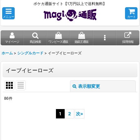
ポケカ通販サイト【1万円以上で送料無料】
メニュー
カート
マイページ
商品検索
ワンピース通販
遊戯王通販
採用情報
ホーム
>
シングルカード
>
イーブイヒーローズ
イーブイヒーローズ
表示順変更
閉じる
86
件
表示数
:
1
2
次
»
在庫あり
並び順
: