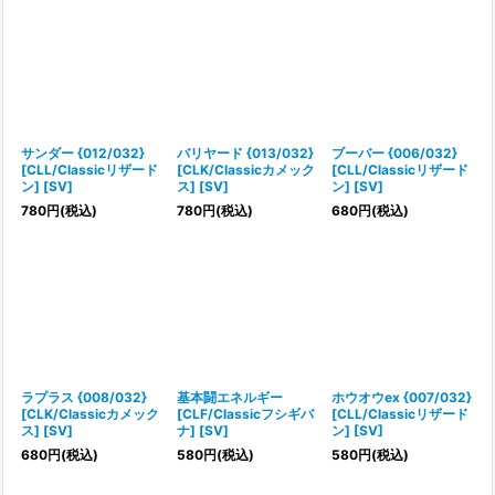
サンダー {012/032}
バリヤード {013/032}
ブーバー {006/032}
[CLL/Classicリザード
[CLK/Classicカメック
[CLL/Classicリザード
ン] [SV]
ス] [SV]
ン] [SV]
780
円
(税込)
780
円
(税込)
680
円
(税込)
ラプラス {008/032}
基本闘エネルギー
ホウオウex {007/032}
[CLK/Classicカメック
[CLF/Classicフシギバ
[CLL/Classicリザード
ス] [SV]
ナ] [SV]
ン] [SV]
680
円
(税込)
580
円
(税込)
580
円
(税込)