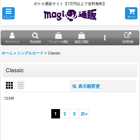
ポケカ通販サイト【1万円以上で送料無料】
メニュー
カート
マイページ
商品検索
ワンピース通販
遊戯王通販
採用情報
ホーム
>
シングルカード
>
Classic
Classic
表示順変更
閉じる
123
件
表示数
:
1
2
3
次
»
在庫あり
並び順
: