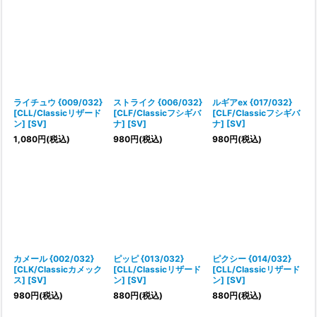
ライチュウ {009/032}
ストライク {006/032}
ルギアex {017/032}
[CLL/Classicリザード
[CLF/Classicフシギバ
[CLF/Classicフシギバ
ン] [SV]
ナ] [SV]
ナ] [SV]
1,080
円
(税込)
980
円
(税込)
980
円
(税込)
カメール {002/032}
ピッピ {013/032}
ピクシー {014/032}
[CLK/Classicカメック
[CLL/Classicリザード
[CLL/Classicリザード
ス] [SV]
ン] [SV]
ン] [SV]
980
円
(税込)
880
円
(税込)
880
円
(税込)