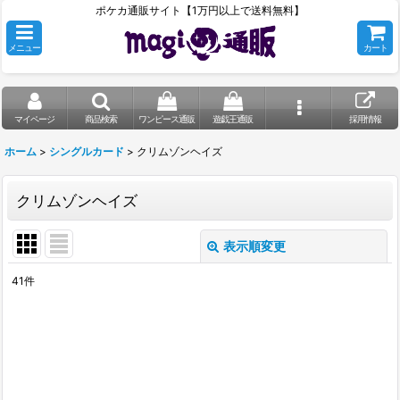
ポケカ通販サイト【1万円以上で送料無料】
メニュー
カート
マイページ
商品検索
ワンピース通販
遊戯王通販
採用情報
ホーム
>
シングルカード
>
クリムゾンヘイズ
クリムゾンヘイズ
表示順変更
閉じる
41
件
表示数
:
在庫あり
並び順
: