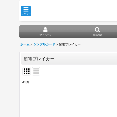
メニュー
マイページ
商品検索
ホーム
>
シングルカード
>
超電ブレイカー
超電ブレイカー
45
件
表示数
:
在庫あり
並び順
: