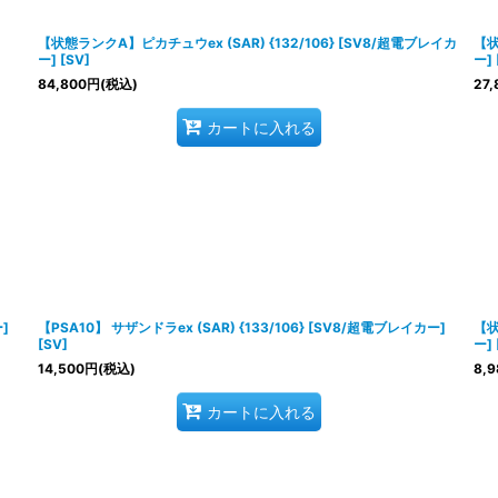
絞り込む
【状態ランクA】ピカチュウex (SAR) {132/106} [SV8/超電ブレイカ
【状
ー] [SV]
ー] 
84,800
円
(税込)
27,
カートに入れる
]
【PSA10】 サザンドラex (SAR) {133/106} [SV8/超電ブレイカー]
【状
[SV]
ー] 
14,500
円
(税込)
8,9
カートに入れる