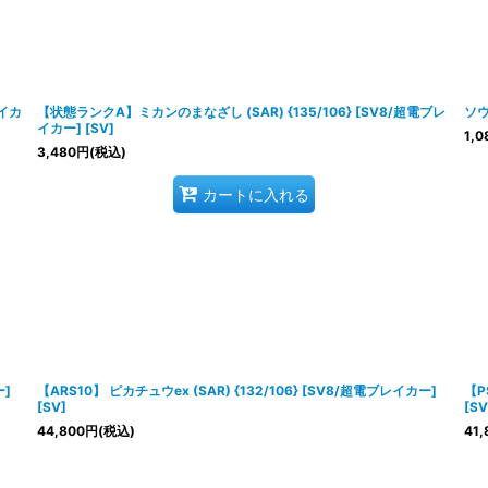
レイカ
【状態ランクA】ミカンのまなざし (SAR) {135/106} [SV8/超電ブレ
ソウ
イカー] [SV]
1,0
3,480
円
(税込)
カートに入れる
ー]
【ARS10】 ピカチュウex (SAR) {132/106} [SV8/超電ブレイカー]
【P
[SV]
[SV
44,800
円
(税込)
41,