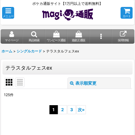
ポケカ通販サイト【1万円以上で送料無料】
メニュー
カート
マイページ
商品検索
ワンピース通販
遊戯王通販
採用情報
ホーム
>
シングルカード
>
テラスタルフェスex
テラスタルフェスex
表示順変更
閉じる
125
件
表示数
:
1
2
3
次
»
在庫あり
並び順
: