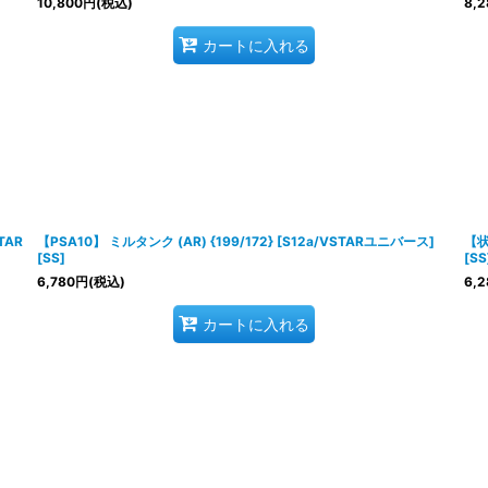
10,800
円
(税込)
8,2
カートに入れる
TAR
【PSA10】 ミルタンク (AR) {199/172} [S12a/VSTARユニバース]
【状
[SS]
[SS
6,780
円
(税込)
6,2
カートに入れる