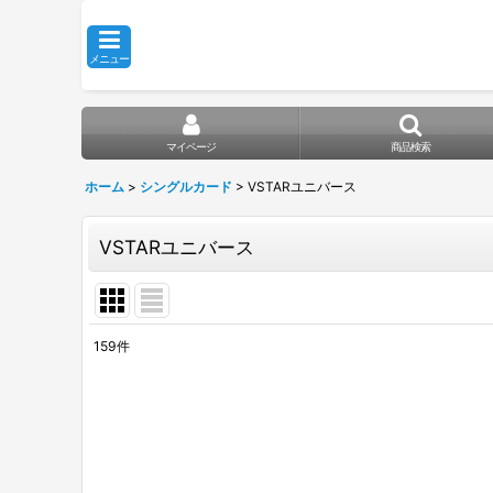
メニュー
マイページ
商品検索
ホーム
>
シングルカード
>
VSTARユニバース
VSTARユニバース
159
件
表示数
:
在庫あり
並び順
: