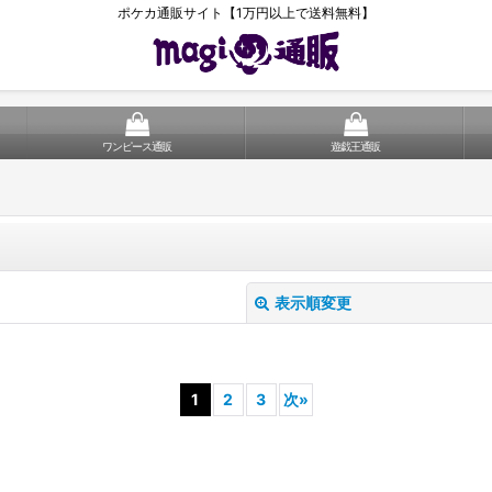
ポケカ通販サイト【1万円以上で送料無料】
ワンピース通販
遊戯王通販
表示順変更
1
2
3
次
»