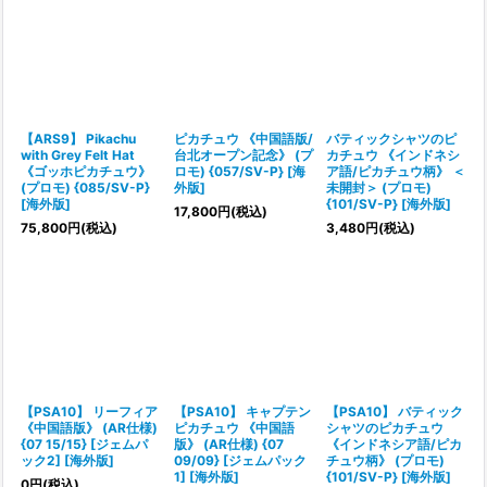
【ARS9】 Pikachu
ピカチュウ 《中国語版/
バティックシャツのピ
with Grey Felt Hat
台北オープン記念》 (プ
カチュウ 《インドネシ
《ゴッホピカチュウ》
ロモ) {057/SV-P} [海
ア語/ピカチュウ柄》 ＜
(プロモ) {085/SV-P}
外版]
未開封＞ (プロモ)
[海外版]
{101/SV-P} [海外版]
17,800
円
(税込)
75,800
円
(税込)
3,480
円
(税込)
【PSA10】 リーフィア
【PSA10】 キャプテン
【PSA10】 バティック
《中国語版》 (AR仕様)
ピカチュウ 《中国語
シャツのピカチュウ
{07 15/15} [ジェムパ
版》 (AR仕様) {07
《インドネシア語/ピカ
ック2] [海外版]
09/09} [ジェムパック
チュウ柄》 (プロモ)
1] [海外版]
{101/SV-P} [海外版]
0
円
(税込)