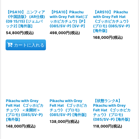
絞り込む
【PSA10】 ニンフィア
【PSA10】Pikachu
【ARS10】 Pikachu
《中国語版》 (AR仕様)
with Grey Felt Hat(ゴ
with Grey Felt Hat
{09 15/15} [ジェムパ
ッホピカチュウ)【P】
《ゴッホピカチュウ》
ック2] [海外版]
{085/SV-P} [SV-P]
(プロモ) {085/SV-P}
[海外版]
54,800
円
(税込)
498,000
円
(税込)
168,000
円
(税込)
カートに入れる
Pikachu with Grey
Pikachu with Grey
【状態ランクA】
Felt Hat 《ゴッホピカ
Felt Hat 《ゴッホピカ
Pikachu with Grey
チュウ》 ＜未開封＞
チュウ》 (プロモ)
Felt Hat 《ゴッホピカ
(プロモ) {085/SV-P}
{085/SV-P} [海外版]
チュウ》 (プロモ)
[海外版]
{085/SV-P} [海外版]
138,000
円
(税込)
148,000
円
(税込)
118,000
円
(税込)