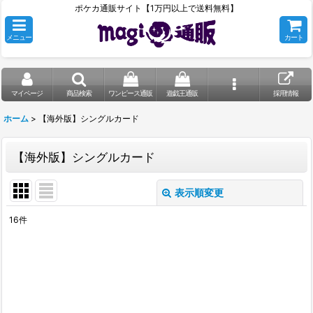
ポケカ通販サイト【1万円以上で送料無料】
メニュー
カート
マイページ
商品検索
ワンピース通販
遊戯王通販
採用情報
ホーム
>
【海外版】シングルカード
【海外版】シングルカード
表示順変更
閉じる
16
件
表示数
:
在庫あり
並び順
: