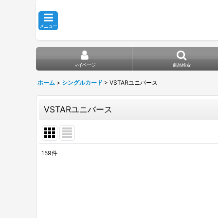
メニュー
マイページ
商品検索
ホーム
>
シングルカード
>
VSTARユニバース
VSTARユニバース
159
件
表示数
:
在庫あり
並び順
: