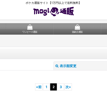
ポケカ通販サイト【1万円以上で送料無料】
ワンピース通販
遊戯王通販
表示順変更
«
前
1
2
3
次
»