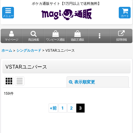
ポケカ通販サイト【1万円以上で送料無料】
メニュー
カート
マイページ
商品検索
ワンピース通販
遊戯王通販
採用情報
ホーム
>
シングルカード
>
VSTARユニバース
VSTARユニバース
表示順変更
閉じる
159
件
表示数
:
«
前
1
2
3
在庫あり
並び順
: