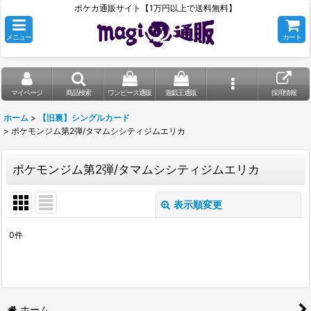
ポケカ通販サイト【1万円以上で送料無料】
メニュー
カート
マイページ
商品検索
ワンピース通販
遊戯王通販
採用情報
ホーム
>
【旧裏】シングルカード
>
ポケモンジム第2弾/タマムシシティジムエリカ
ポケモンジム第2弾/タマムシシティジムエリカ
表示順変更
閉じる
0
件
表示数
:
在庫あり
並び順
:
ホーム