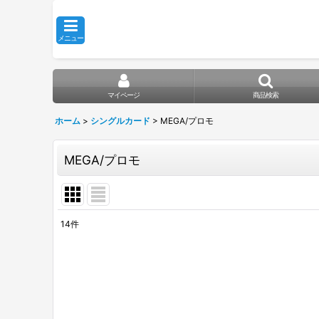
メニュー
マイページ
商品検索
ホーム
>
シングルカード
>
MEGA/プロモ
MEGA/プロモ
14
件
表示数
:
在庫あり
並び順
: