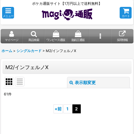
ポケカ通販サイト【1万円以上で送料無料】
メニュー
カート
マイページ
商品検索
ワンピース通販
遊戯王通販
採用情報
ホーム
>
シングルカード
>
M2/インフェルノX
M2/インフェルノX
表示順変更
閉じる
61
件
表示数
:
«
前
1
2
在庫あり
並び順
: