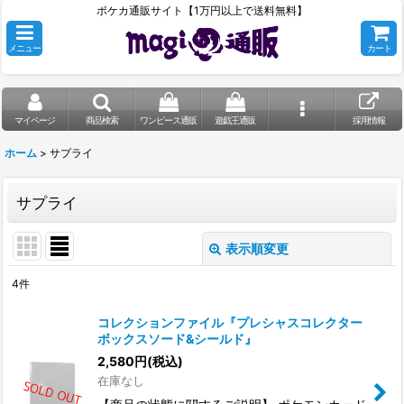
ポケカ通販サイト【1万円以上で送料無料】
メニュー
カート
マイページ
商品検索
ワンピース通販
遊戯王通販
採用情報
ホーム
>
サプライ
サプライ
表示順変更
閉じる
4
件
表示数
:
コレクションファイル『プレシャスコレクター
ボックスソード&シールド』
在庫あり
2,580
円
(税込)
在庫なし
並び順
: