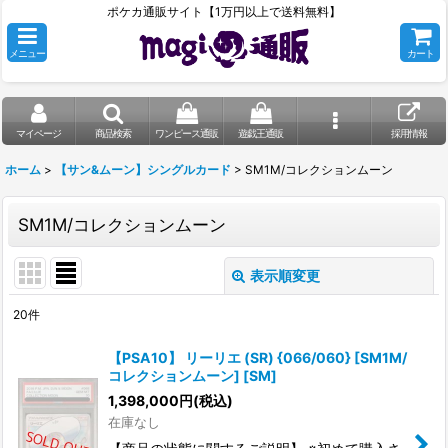
ポケカ通販サイト【1万円以上で送料無料】
メニュー
カート
マイページ
商品検索
ワンピース通販
遊戯王通販
採用情報
ホーム
>
【サン&ムーン】シングルカード
>
SM1M/コレクションムーン
SM1M/コレクションムーン
表示順変更
閉じる
20
件
表示数
:
【PSA10】 リーリエ (SR) {066/060} [SM1M/
コレクションムーン] [SM]
在庫あり
1,398,000
円
(税込)
在庫なし
並び順
: