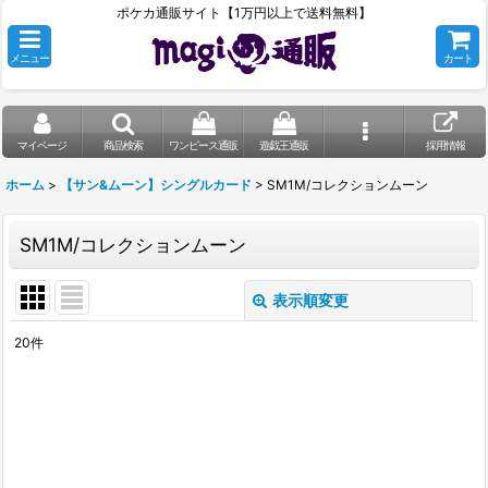
ポケカ通販サイト【1万円以上で送料無料】
メニュー
カート
マイページ
商品検索
ワンピース通販
遊戯王通販
採用情報
ホーム
>
【サン&ムーン】シングルカード
>
SM1M/コレクションムーン
SM1M/コレクションムーン
表示順変更
閉じる
20
件
表示数
:
在庫あり
並び順
: