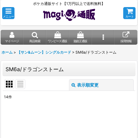
ポケカ通販サイト【1万円以上で送料無料】
メニュー
カート
マイページ
商品検索
ワンピース通販
遊戯王通販
採用情報
ホーム
>
【サン&ムーン】シングルカード
>
SM6a/ドラゴンストーム
SM6a/ドラゴンストーム
表示順変更
閉じる
14
件
表示数
:
在庫あり
並び順
: