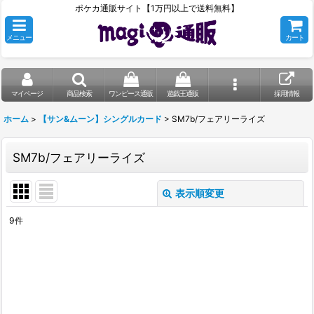
ポケカ通販サイト【1万円以上で送料無料】
メニュー
カート
マイページ
商品検索
ワンピース通販
遊戯王通販
採用情報
ホーム
>
【サン&ムーン】シングルカード
>
SM7b/フェアリーライズ
SM7b/フェアリーライズ
表示順変更
閉じる
9
件
表示数
:
在庫あり
並び順
: