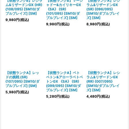
【状態ランクB】レシラ
【状態ランクB】マーシ
【状態ランクA】レシ
ム&リザードンGX (HR)
ャドー&カイリキーGX
ラム&リザードンGX
{108/095} [SM10/ダ
《SA》 (SR)
(SR) {096/095}
ブルブレイズ] [SM]
{101/095} [SM10/ダ
[SM10/ダブルブレイ
ブルブレイズ] [SM]
ズ] [SM]
9,980
円
(税込)
9,980
円
(税込)
8,980
円
(税込)
【状態ランクA】レッ
【状態ランクA】ベト
【状態ランクA】レシ
ドの挑戦 (SR)
ベトン&アローラベトベ
ラム&リザードンGX
{107/095} [SM10/ダ
トンGX 《SA》 (SR)
(RR) {007/095}
ブルブレイズ] [SM]
{099/095} [SM10/ダ
[SM10/ダブルブレイ
ブルブレイズ] [SM]
ズ] [SM]
5,980
円
(税込)
5,280
円
(税込)
4,480
円
(税込)