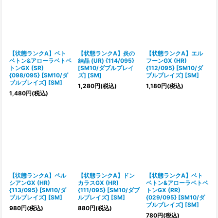
【状態ランクA】ベト
【状態ランクA】炎の
【状態ランクA】エル
ベトン&アローラベトベ
結晶 (UR) {114/095}
フーンGX (HR)
トンGX (SR)
[SM10/ダブルブレイ
{112/095} [SM10/ダ
{098/095} [SM10/ダ
ズ] [SM]
ブルブレイズ] [SM]
ブルブレイズ] [SM]
1,280
円
(税込)
1,180
円
(税込)
1,480
円
(税込)
【状態ランクA】ペル
【状態ランクA】ドン
【状態ランクA】ベト
シアンGX (HR)
カラスGX (HR)
ベトン&アローラベトベ
{113/095} [SM10/ダ
{111/095} [SM10/ダブ
トンGX (RR)
ブルブレイズ] [SM]
ルブレイズ] [SM]
{029/095} [SM10/ダ
ブルブレイズ] [SM]
980
円
(税込)
880
円
(税込)
780
円
(税込)