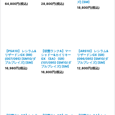
ズ] [SM]
64,800
円
(税込)
28,800
円
(税込)
18,800
円
(税込)
【PSA10】 レシラム&
【状態ランクA】マー
【ARS10】 レシラム&
リザードンGX (RR)
シャドー&カイリキー
リザードンGX (SR)
{007/095} [SM10/ダ
GX 《SA》 (SR)
{096/095} [SM10/ダ
ブルブレイズ] [SM]
{101/095} [SM10/ダ
ブルブレイズ] [SM]
ブルブレイズ] [SM]
16,980
円
(税込)
12,800
円
(税込)
16,800
円
(税込)