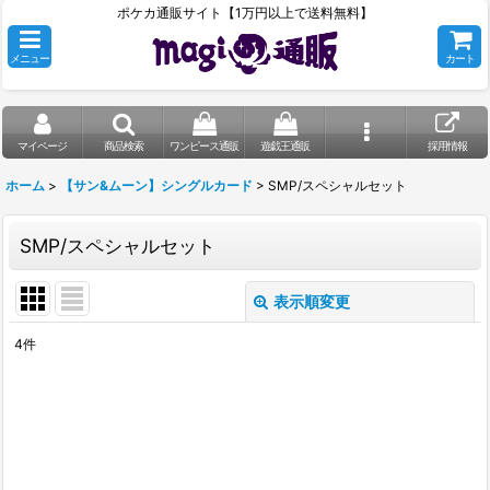
ポケカ通販サイト【1万円以上で送料無料】
メニュー
カート
マイページ
商品検索
ワンピース通販
遊戯王通販
採用情報
ホーム
>
【サン&ムーン】シングルカード
>
SMP/スペシャルセット
SMP/スペシャルセット
表示順変更
閉じる
4
件
表示数
:
在庫あり
並び順
: