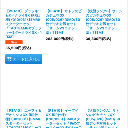
絞り込む
【PSA10】 ブラッキー
【PSA10】 サトシのピ
【状態ランクB】サトシ
&ダークライGX (RR仕
カチュウGX
のピカチュウGX
様) {010/031} [SMM/
{005/026} [SMD/30
{005/026} [SMD/30
スターターセット
枚デッキ対戦セット
枚デッキ対戦セット
「TAGTEAMGXブラッ
「サトシVSロケット
「サトシVSロケット
キー&ダークライGX」]
団」] [SM]
団」] [SM]
[SM]
268,000
円
(税込)
39,800
円
(税込)
35,500
円
(税込)
カートに入れる
【PSA10】 エーフィ＆
【PSA10】 イーブイ
【状態ランクA】サト
デオキシスGX (RR仕
GX (RR仕様)
シのピカチュウGX
様) {001/031} [SMM/
{018/038} [SMI/スタ
{005/026} [SMD/30
スターターセット
ーターセット「炎のブ
枚デッキ対戦セット
「TAGTEAMGXエーフ
ースターGX水のシャワ
「サトシVSロケット