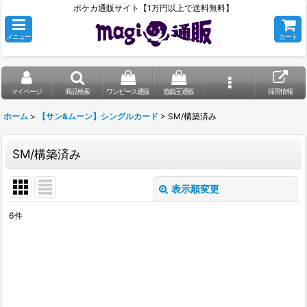
ポケカ通販サイト【1万円以上で送料無料】
メニュー
カート
マイページ
商品検索
ワンピース通販
遊戯王通販
採用情報
ホーム
>
【サン&ムーン】シングルカード
>
SM/構築済み
SM/構築済み
表示順変更
閉じる
6
件
表示数
:
在庫あり
並び順
: