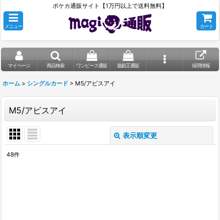
ポケカ通販サイト【1万円以上で送料無料】
メニュー
カート
マイページ
商品検索
ワンピース通販
遊戯王通販
採用情報
ホーム
>
シングルカード
>
M5/アビスアイ
M5/アビスアイ
表示順変更
閉じる
48
件
表示数
:
在庫あり
並び順
: