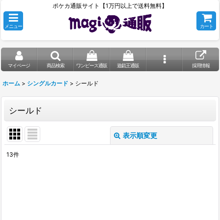
ポケカ通販サイト【1万円以上で送料無料】
メニュー
カート
マイページ
商品検索
ワンピース通販
遊戯王通販
採用情報
ホーム
>
シングルカード
>
シールド
シールド
表示順変更
閉じる
13
件
表示数
:
在庫あり
並び順
: