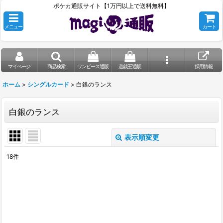
ポケカ通販サイト【1万円以上で送料無料】
メニュー
カート
マイページ
商品検索
ワンピース通販
遊戯王通販
採用情報
ホーム
>
シングルカード
>
白銀のランス
白銀のランス
表示順変更
閉じる
18
件
表示数
:
在庫あり
並び順
: