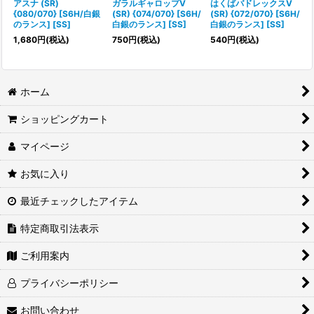
アスナ (SR)
ガラルギャロップV
はくばバドレックスV
{080/070} [S6H/白銀
(SR) {074/070} [S6H/
(SR) {072/070} [S6H/
のランス] [SS]
白銀のランス] [SS]
白銀のランス] [SS]
1,680
円
(税込)
750
円
(税込)
540
円
(税込)
ホーム
ショッピングカート
マイページ
お気に入り
最近チェックしたアイテム
特定商取引法表示
ご利用案内
プライバシーポリシー
お問い合わせ