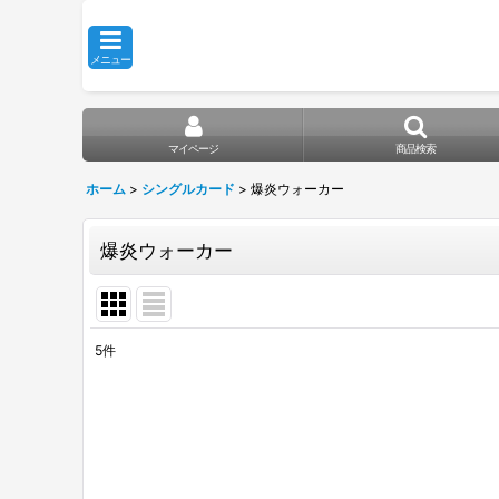
メニュー
マイページ
商品検索
ホーム
>
シングルカード
>
爆炎ウォーカー
爆炎ウォーカー
5
件
表示数
:
在庫あり
並び順
: