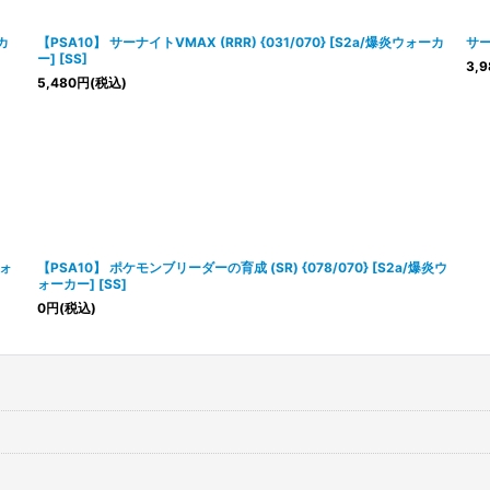
絞り込む
カ
【PSA10】 サーナイトVMAX (RRR) {031/070} [S2a/爆炎ウォーカ
サー
ー] [SS]
3,9
5,480
円
(税込)
ウォ
【PSA10】 ポケモンブリーダーの育成 (SR) {078/070} [S2a/爆炎ウ
ォーカー] [SS]
0
円
(税込)