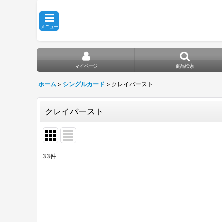
メニュー
マイページ
商品検索
ホーム
>
シングルカード
>
クレイバースト
クレイバースト
33
件
表示数
:
在庫あり
並び順
: