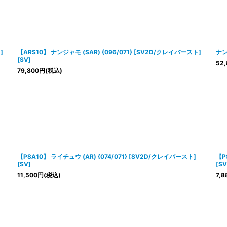
]
【ARS10】 ナンジャモ (SAR) {096/071} [SV2D/クレイバースト]
ナン
[SV]
52,
79,800
円
(税込)
【PSA10】 ライチュウ (AR) {074/071} [SV2D/クレイバースト]
【P
[SV]
[SV
11,500
円
(税込)
7,8