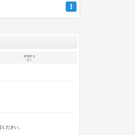
STEP 3
完了
認ください。