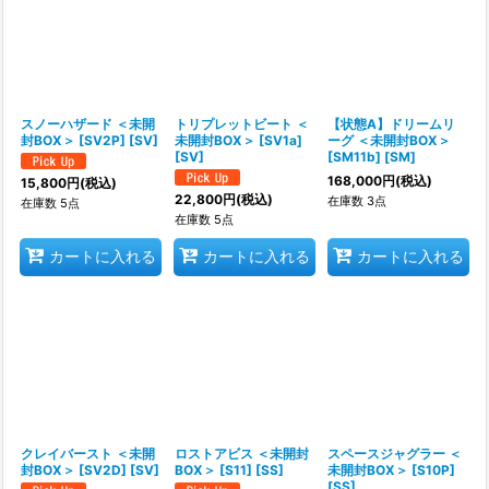
スノーハザード ＜未開
トリプレットビート ＜
【状態A】ドリームリ
封BOX＞ [SV2P] [SV]
未開封BOX＞ [SV1a]
ーグ ＜未開封BOX＞
[SV]
[SM11b] [SM]
168,000
円
(税込)
15,800
円
(税込)
22,800
円
(税込)
在庫数 3点
在庫数 5点
在庫数 5点
カートに入れる
カートに入れる
カートに入れる
クレイバースト ＜未開
ロストアビス ＜未開封
スペースジャグラー ＜
封BOX＞ [SV2D] [SV]
BOX＞ [S11] [SS]
未開封BOX＞ [S10P]
[SS]