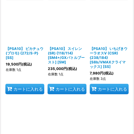
【PSA10】 ピカチュウ
【PSA10】 スイレン
【PSA10】 いちげきウ
(プロモ) {272/S-P}
(SR) {118/114}
ーラオスV (CSR)
[SS]
[SM4+/GXバトルブー
{238/184}
スト] [SM]
[S8b/VMAXクライマ
19,500
円
(税込)
ックス] [SS]
235,000
円
(税込)
在庫数 1点
7,980
円
(税込)
在庫数 1点
在庫数 3点
カートに入れる
カートに入れる
カートに入れる