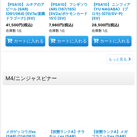
【PSA10】 ルチアのア
【PSA10】 フシギソウ
【PSA10】 ニンフィア
ピール (SAR)
(AR) {167/165}
《YU NAGABA》 (プ
{091/064} [SV7a/楽園
[SV2a/ポケモンカード
ロモ) {070/SV-P}
ドラゴーナ] [SV]
151] [SV]
[SV]
41,500
円
(税込)
7,980
円
(税込)
28,500
円
(税込)
在庫数 1点
在庫数 1点
在庫数 1点
カートに入れる
カートに入れる
カートに入れる
もっと見る
M4/ニンジャスピナー
メガゲッコウガex
【状態ランクA】チラ
【状態ランクA】メガ
(SAR) {114/083}
チーノex (SAR)
フラエッテex (SAR)