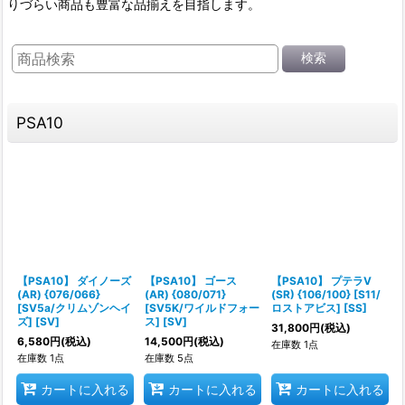
りづらい商品も豊富な品揃えを目指します。
検索
PSA10
【PSA10】 ダイノーズ
【PSA10】 ゴース
【PSA10】 プテラV
(AR) {076/066}
(AR) {080/071}
(SR) {106/100} [S11/
[SV5a/クリムゾンヘイ
[SV5K/ワイルドフォー
ロストアビス] [SS]
ズ] [SV]
ス] [SV]
31,800
円
(税込)
6,580
円
(税込)
14,500
円
(税込)
在庫数 1点
在庫数 1点
在庫数 5点
カートに入れる
カートに入れる
カートに入れる