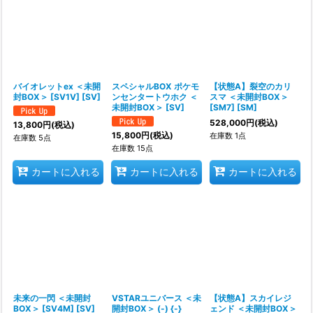
バイオレットex ＜未開
スペシャルBOX ポケモ
【状態A】裂空のカリ
封BOX＞ [SV1V] [SV]
ンセンタートウホク ＜
スマ ＜未開封BOX＞
未開封BOX＞ [SV]
[SM7] [SM]
528,000
円
(税込)
13,800
円
(税込)
15,800
円
(税込)
在庫数 1点
在庫数 5点
在庫数 15点
カートに入れる
カートに入れる
カートに入れる
未来の一閃 ＜未開封
VSTARユニバース ＜未
【状態A】スカイレジ
BOX＞ [SV4M] [SV]
開封BOX＞ (-) {-}
ェンド ＜未開封BOX＞