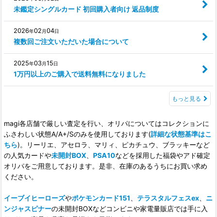
未鑑定シングルカード 初回購入者向け 返品制度
2026
02
04
年
月
日
複数回ご注文いただいた場合について
2025
03
15
年
月
日
1万円以上のご購入で送料無料になりました
もっと見る
magi各店舗で厳しい査定を行い、オリパについてはコレクションに
ふさわしい状態A/A+/Sのみを使用しております(
詳細な状態基準はこ
ちら
)。リーリエ、アセロラ、マリィ、ピカチュウ、ブラッキーなど
の人気カードや
未開封BOX
、
PSA10
などを採用した福袋やアド確定
オリパをご用意しております。是非、在庫のあるうちにお買い求め
ください。
イーブイヒーローズ
や
ポケモンカード151
、
テラスタルフェスex
、
ニ
ンジャスピナー
の未開封BOXなどコンビニや家電量販店では手に入