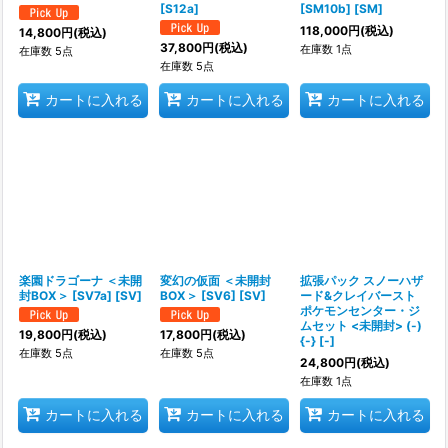
[S12a]
[SM10b] [SM]
118,000
円
(税込)
14,800
円
(税込)
37,800
円
(税込)
在庫数 1点
在庫数 5点
在庫数 5点
カートに入れる
カートに入れる
カートに入れる
楽園ドラゴーナ ＜未開
変幻の仮面 ＜未開封
拡張パック スノーハザ
封BOX＞ [SV7a] [SV]
BOX＞ [SV6] [SV]
ード&クレイバースト
ポケモンセンター・ジ
ムセット <未開封> (-)
19,800
円
(税込)
17,800
円
(税込)
{-} [-]
在庫数 5点
在庫数 5点
24,800
円
(税込)
在庫数 1点
カートに入れる
カートに入れる
カートに入れる