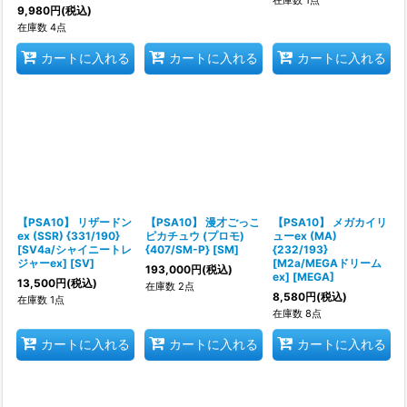
9,980
円
(税込)
在庫数 4点
カートに入れる
カートに入れる
カートに入れる
【PSA10】 リザードン
【PSA10】 漫才ごっこ
【PSA10】 メガカイリ
ex (SSR) {331/190}
ピカチュウ (プロモ)
ューex (MA)
[SV4a/シャイニートレ
{407/SM-P} [SM]
{232/193}
ジャーex] [SV]
[M2a/MEGAドリーム
193,000
円
(税込)
ex] [MEGA]
13,500
円
(税込)
在庫数 2点
8,580
円
(税込)
在庫数 1点
在庫数 8点
カートに入れる
カートに入れる
カートに入れる