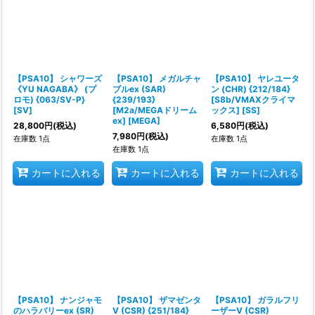
【PSA10】 シャワーズ
【PSA10】 メガルチャ
【PSA10】 ヤレユータ
《YU NAGABA》 (プ
ブルex (SAR)
ン (CHR) {212/184}
ロモ) {063/SV-P}
{239/193}
[S8b/VMAXクライマ
[SV]
[M2a/MEGAドリーム
ックス] [SS]
ex] [MEGA]
28,800
円
(税込)
6,580
円
(税込)
7,980
円
(税込)
在庫数 1点
在庫数 1点
在庫数 1点
カートに入れる
カートに入れる
カートに入れる
【PSA10】 ナンジャモ
【PSA10】 ザマゼンタ
【PSA10】 ガラルフリ
のハラバリーex (SR)
V (CSR) {251/184}
ーザーV (CSR)