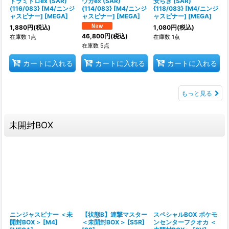
ドラミドロex (SAR)
ウガex (SAR)
安らぎ (SAR)
{116/083} [M4/ニンジ
{114/083} [M4/ニンジ
{118/083} [M4/ニンジ
ャスピナー] [MEGA]
ャスピナー] [MEGA]
ャスピナー] [MEGA]
1,880
円
(税込)
1,080
円
(税込)
46,800
円
(税込)
在庫数 1点
在庫数 1点
在庫数 5点
カートに入れる
カートに入れる
カートに入れる
もっと見る
未開封BOX
ニンジャスピナー ＜未
【状態B】連撃マスター
スペシャルBOX ポケモ
開封BOX＞ [M4]
＜未開封BOX＞ [S5R]
ンセンターフクオカ ＜