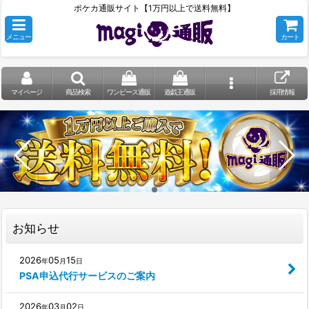
ポケカ通販サイト【1万円以上で送料無料】
メニュー
カート
マイページ
商品検索
ワンピース通販
遊戯王通販
採用情報
お知らせ
2026
05
15
年
月
日
PSA申込代行サービスのご案内
2026
03
02
年
月
日