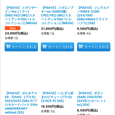
【PSA10】 メガリザー
【PSA10】 メガエンブ
【PSA10】 ジュラルド
ドンYex (ミラー)
オーex (SAR仕様)
ンVMAX (CSR)
{085/742} [MC/スタ
{762/742} [MC/スタ
{253/184}
ートデッキ100バトル
ートデッキ100バトル
[S8b/VMAXクライマ
コレクション] [MEGA]
コレクション] [MEGA]
ックス] [SS]
21,800
円
(税込)
9,580
円
(税込)
24,800
円
(税込)
在庫数 1点
在庫数 4点
在庫数 1点
カートに入れる
カートに入れる
カートに入れる
【PSA10】 ゼルネアス
【PSA10】 いたずら好
【PSA10】 ボタン
EX 《25th》 (プロモ)
きのピチュー (プロモ)
(SAR) {105/078}
{023/025} [S8a-P/プ
{214/S-P} [SS]
[SV1S/スカーレット
ロモカードパック 25th
ex] [SV]
19,500
円
(税込)
ANNIVERSARY
8,580
円
(税込)
在庫数 2点
edition] [SS]
在庫数 1点