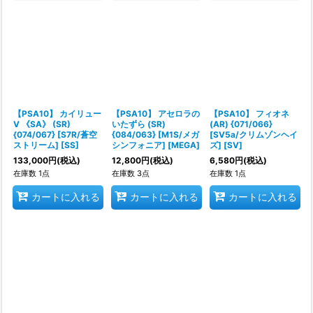
【PSA10】 カイリュー
【PSA10】 アセロラの
【PSA10】 フィオネ
V 《SA》 (SR)
いたずら (SR)
(AR) {071/066}
{074/067} [S7R/蒼空
{084/063} [M1S/メガ
[SV5a/クリムゾンヘイ
ストリーム] [SS]
シンフォニア] [MEGA]
ズ] [SV]
133,000
円
(税込)
12,800
円
(税込)
6,580
円
(税込)
在庫数 1点
在庫数 3点
在庫数 1点
カートに入れる
カートに入れる
カートに入れる