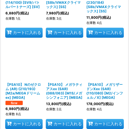
{114/100} [SV9/バト
[S8b/VMAXクライマ
{230/184}
ルパートナーズ] [SV]
ックス] [SS]
[S8b/VMAXクライマ
ックス] [SS]
6,880
円
(税込)
7,980
円
(税込)
11,800
円
(税込)
在庫数 1点
在庫数 3点
在庫数 4点
カートに入れる
カートに入れる
カートに入れる
【PSA10】 Nのゼクロ
【PSA10】 メガラティ
【PSA10】 メガリザー
ム (AR) {210/193}
アスex (SAR)
ドンXex (SAR)
[M2a/MEGAドリーム
{088/063} [M1S/メガ
{110/080} [M2/インフ
ex] [MEGA]
シンフォニア] [MEGA]
ェルノX] [MEGA]
13,800
円
(税込)
178,000
円
(税込)
6,980
円
(税込)
在庫数 2点
在庫数 4点
在庫数 8点
カートに入れる
カートに入れる
カートに入れる