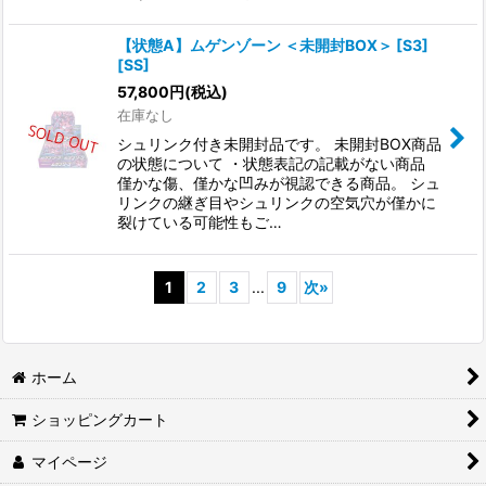
【状態A】ムゲンゾーン ＜未開封BOX＞ [S3]
[SS]
57,800
円
(税込)
在庫なし
シュリンク付き未開封品です。 未開封BOX商品
の状態について ・状態表記の記載がない商品
僅かな傷、僅かな凹みが視認できる商品。 シュ
リンクの継ぎ目やシュリンクの空気穴が僅かに
裂けている可能性もご…
1
2
3
...
9
次
»
ホーム
ショッピングカート
マイページ