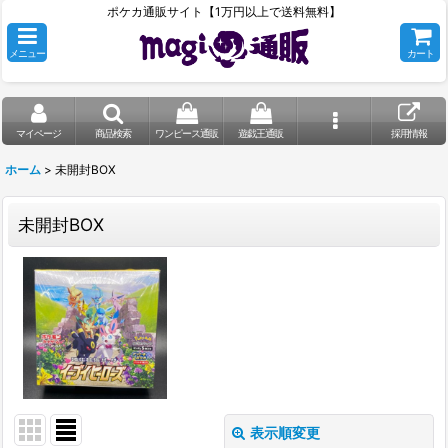
ポケカ通販サイト【1万円以上で送料無料】
メニュー
カート
マイページ
商品検索
ワンピース通販
遊戯王通販
採用情報
ホーム
>
未開封BOX
未開封BOX
表示順変更
閉じる