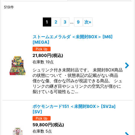
519
件
表示数
:
1
2
3
...
9
次
»
在庫あり
ストームエメラルダ ＜未開封BOX＞ [M6]
並び順
:
[MEGA]
21,800
円
(税込)
絞り込む
在庫数 19点
シュリンク付き未開封品です。 未開封BOX商品
の状態について ・状態表記の記載がない商品
僅かな傷、僅かな凹みが視認できる商品。 シュ
リンクの継ぎ目やシュリンクの空気穴が僅かに
裂けている可能性もご…
ポケモンカード151 ＜未開封BOX＞ [SV2a]
[SV]
59,800
円
(税込)
在庫数 5点