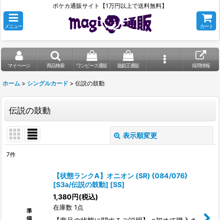
ポケカ通販サイト【1万円以上で送料無料】
メニュー
カート
マイページ
商品検索
ワンピース通販
遊戯王通販
採用情報
ホーム
>
シングルカード
>
伝説の鼓動
伝説の鼓動
表示順変更
閉じる
7
件
表示数
:
【状態ランクA】オニオン (SR) {084/076}
[S3a/伝説の鼓動] [SS]
在庫あり
1,380
円
(税込)
在庫数 1点
並び順
: