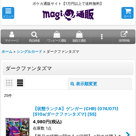
ポケカ通販サイト【1万円以上で送料無料】
メニュー
カート
マイページ
商品検索
ワンピース通販
遊戯王通販
採用情報
ホーム
>
シングルカード
>
ダークファンタズマ
ダークファンタズマ
表示順変更
閉じる
25
件
表示数
:
【状態ランクA】ゲンガー (CHR) {074/071}
[S10a/ダークファンタズマ] [SS]
在庫あり
4,980
円
(税込)
在庫数 1点
並び順
: