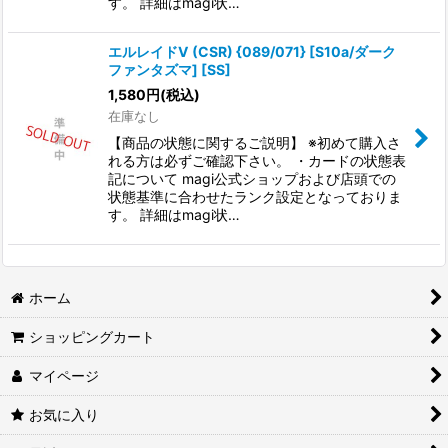
す。 詳細はmagi状…
エルレイドV (CSR) {089/071} [S10a/ダーク
ファンタズマ] [SS]
1,580
円
(税込)
在庫なし
【商品の状態に関するご説明】 ※初めて購入さ
れる方は必ずご確認下さい。 ・カードの状態表
記について magi公式ショップおよび店頭での
状態基準に合わせたランク設定となっておりま
す。 詳細はmagi状…
ホーム
ショッピングカート
マイページ
お気に入り