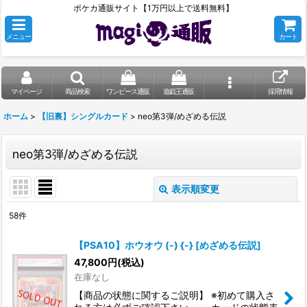
ポケカ通販サイト【1万円以上で送料無料】
メニュー
カート
マイページ
商品検索
ワンピース通販
遊戯王通販
採用情報
ホーム
>
【旧裏】シングルカード
>
neo第3弾/めざめる伝説
neo第3弾/めざめる伝説
表示順変更
閉じる
58
件
表示数
:
【PSA10】ホウオウ (-) {-} [めざめる伝説]
在庫あり
47,800
円
(税込)
在庫なし
並び順
:
【商品の状態に関するご説明】 ※初めて購入さ