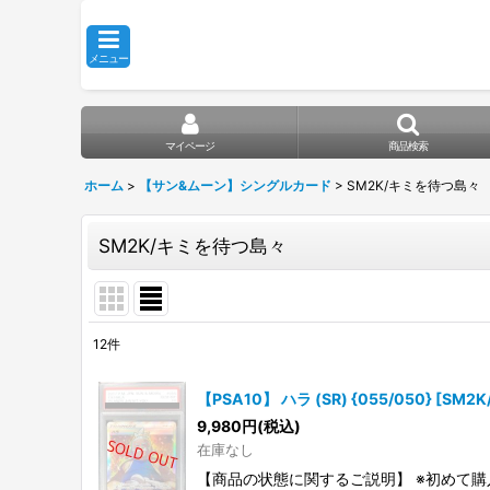
メニュー
マイページ
商品検索
ホーム
>
【サン&ムーン】シングルカード
>
SM2K/キミを待つ島々
SM2K/キミを待つ島々
12
件
表示数
:
【PSA10】 ハラ (SR) {055/050} [SM
在庫あり
9,980
円
(税込)
在庫なし
並び順
:
【商品の状態に関するご説明】 ※初めて購