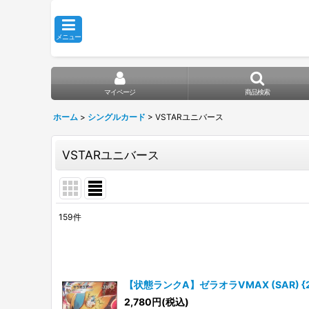
メニュー
マイページ
商品検索
ホーム
>
シングルカード
>
VSTARユニバース
VSTARユニバース
159
件
表示数
:
在庫あり
【状態ランクA】ゼラオラVMAX (SAR) {219
並び順
:
2,780
円
(税込)