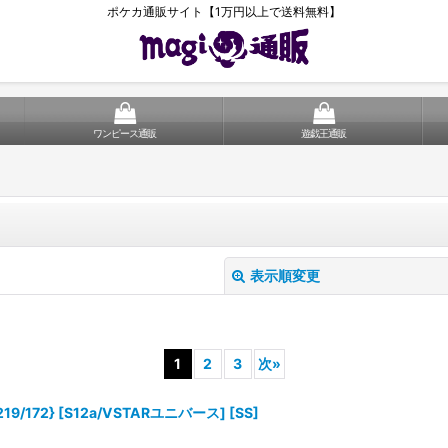
ポケカ通販サイト【1万円以上で送料無料】
ワンピース通販
遊戯王通販
表示順変更
1
2
3
次
»
/172} [S12a/VSTARユニバース] [SS]