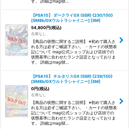
す。 詳細はmagi状…
【PSA10】 ダークライGX (SSR) {230/150}
[SM8b/GXウルトラシャイニー] [SM]
54,800
円
(税込)
在庫なし
【商品の状態に関するご説明】 ※初めて購入さ
れる方は必ずご確認下さい。 ・カードの状態表
記について magi公式ショップおよび店頭での
状態基準に合わせたランク設定となっておりま
す。 詳細はmagi状…
【PSA10】 チルタリスGX (SSR) {239/150}
[SM8b/GXウルトラシャイニー] [SM]
0
円
(税込)
在庫なし
【商品の状態に関するご説明】 ※初めて購入さ
れる方は必ずご確認下さい。 ・カードの状態表
記について magi公式ショップおよび店頭での
状態基準に合わせたランク設定となっておりま
す。 詳細はmagi状…