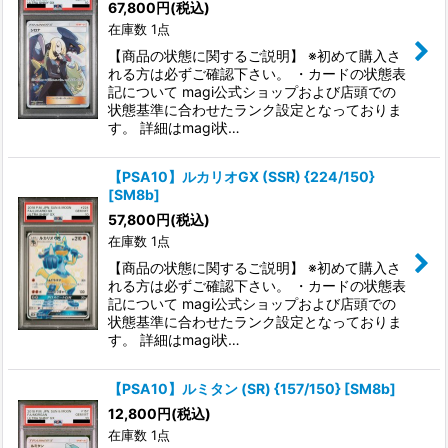
67,800
円
(税込)
在庫数 1点
絞り込む
【商品の状態に関するご説明】 ※初めて購入さ
れる方は必ずご確認下さい。 ・カードの状態表
記について magi公式ショップおよび店頭での
状態基準に合わせたランク設定となっておりま
す。 詳細はmagi状…
【PSA10】ルカリオGX (SSR) {224/150}
[SM8b]
57,800
円
(税込)
在庫数 1点
【商品の状態に関するご説明】 ※初めて購入さ
れる方は必ずご確認下さい。 ・カードの状態表
記について magi公式ショップおよび店頭での
状態基準に合わせたランク設定となっておりま
す。 詳細はmagi状…
【PSA10】ルミタン (SR) {157/150} [SM8b]
12,800
円
(税込)
在庫数 1点