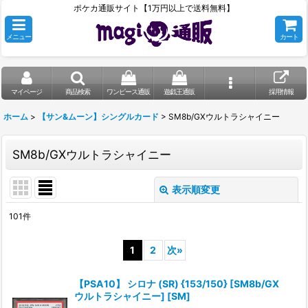
ポケカ通販サイト【1万円以上で送料無料】
メニュー
カート
マイページ
商品検索
ワンピース通販
遊戯王通販
採用情報
ホーム
>
【サン&ムーン】シングルカード
>
SM8b/GXウルトラシャイニー
SM8b/GXウルトラシャイニー
表示順変更
閉じる
101
件
表示数
:
1
2
次
»
在庫あり
【PSA10】 シロナ (SR) {153/150} [SM8b/GX
並び順
:
ウルトラシャイニー] [SM]