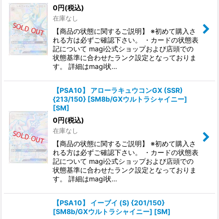
0
円
(税込)
在庫なし
【商品の状態に関するご説明】 ※初めて購入さ
れる方は必ずご確認下さい。 ・カードの状態表
記について magi公式ショップおよび店頭での
状態基準に合わせたランク設定となっておりま
す。 詳細はmagi状…
【PSA10】 アローラキュウコンGX (SSR)
{213/150} [SM8b/GXウルトラシャイニー]
[SM]
0
円
(税込)
在庫なし
【商品の状態に関するご説明】 ※初めて購入さ
れる方は必ずご確認下さい。 ・カードの状態表
記について magi公式ショップおよび店頭での
状態基準に合わせたランク設定となっておりま
す。 詳細はmagi状…
【PSA10】 イーブイ (S) {201/150}
[SM8b/GXウルトラシャイニー] [SM]