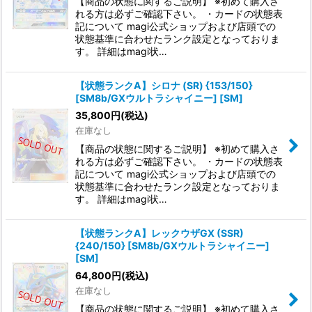
【商品の状態に関するご説明】 ※初めて購入さ
れる方は必ずご確認下さい。 ・カードの状態表
記について magi公式ショップおよび店頭での
状態基準に合わせたランク設定となっておりま
す。 詳細はmagi状…
【状態ランクA】シロナ (SR) {153/150}
[SM8b/GXウルトラシャイニー] [SM]
35,800
円
(税込)
在庫なし
【商品の状態に関するご説明】 ※初めて購入さ
れる方は必ずご確認下さい。 ・カードの状態表
記について magi公式ショップおよび店頭での
状態基準に合わせたランク設定となっておりま
す。 詳細はmagi状…
【状態ランクA】レックウザGX (SSR)
{240/150} [SM8b/GXウルトラシャイニー]
[SM]
64,800
円
(税込)
在庫なし
【商品の状態に関するご説明】 ※初めて購入さ