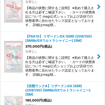
在庫なし
【商品の状態に関するご説明】 ※初めて購入さ
れる方は必ずご確認下さい。 ・カードの状態表
記について magi公式ショップおよび店頭での
状態基準に合わせたランク設定となっておりま
す。 詳細はmagi状…
【PSA10】 リザードンGX (SSR) {209/150}
[SM8b/GXウルトラシャイニー] [SM]
370,000
円
(税込)
在庫なし
【商品の状態に関するご説明】 ※初めて購入さ
れる方は必ずご確認下さい。 ・カードの状態表
記について magi公式ショップおよび店頭での
状態基準に合わせたランク設定となっておりま
す。 詳細はmagi状…
【状態ランクA】リザードンGX (SSR)
{209/150} [SM8b/GXウルトラシャイニー]
[SM]
185,000
円
(税込)