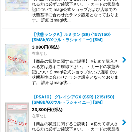
れる方は必ずご確認下さい。 ・カードの状態表
記について magi公式ショップおよび店頭での
状態基準に合わせたランク設定となっておりま
す。 詳細はmagi状…
【状態ランクA】ルミタン (SR) {157/150}
[SM8b/GXウルトラシャイニー] [SM]
3,980
円
(税込)
在庫なし
【商品の状態に関するご説明】 ※初めて購入さ
れる方は必ずご確認下さい。 ・カードの状態表
記について magi公式ショップおよび店頭での
状態基準に合わせたランク設定となっておりま
す。 詳細はmagi状…
【PSA10】 グレイシアGX (SSR) {215/150}
[SM8b/GXウルトラシャイニー] [SM]
23,800
円
(税込)
在庫なし
【商品の状態に関するご説明】 ※初めて購入さ
れる方は必ずご確認下さい。 ・カードの状態表