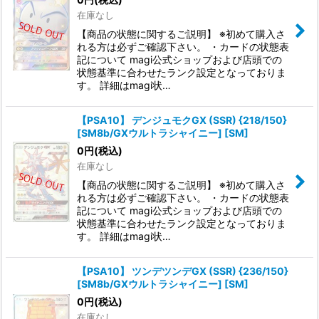
在庫なし
【商品の状態に関するご説明】 ※初めて購入さ
れる方は必ずご確認下さい。 ・カードの状態表
記について magi公式ショップおよび店頭での
状態基準に合わせたランク設定となっておりま
す。 詳細はmagi状…
【PSA10】 デンジュモクGX (SSR) {218/150}
[SM8b/GXウルトラシャイニー] [SM]
0
円
(税込)
在庫なし
【商品の状態に関するご説明】 ※初めて購入さ
れる方は必ずご確認下さい。 ・カードの状態表
記について magi公式ショップおよび店頭での
状態基準に合わせたランク設定となっておりま
す。 詳細はmagi状…
【PSA10】 ツンデツンデGX (SSR) {236/150}
[SM8b/GXウルトラシャイニー] [SM]
0
円
(税込)
在庫なし