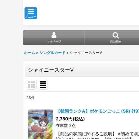
メニュー
マイページ
商品検索
ホーム
>
シングルカード
>
シャイニースターV
シャイニースターV
23
件
表示数
:
【状態ランクA】ポケモンごっこ (SR) {197/
在庫あり
2,780
円
(税込)
在庫数 2点
並び順
:
【商品の状態に関するご説明】 ※初めて購