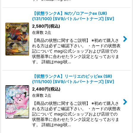
【状態ランクA】Nのゾロアークex (UR)
{131/100} [SV9/バトルパートナーズ] [SV]
2,580
円
(税込)
在庫数 2点
【商品の状態に関するご説明】 ※初めて購入さ
れる方は必ずご確認下さい。 ・カードの状態表
記について magi公式ショップおよび店頭での
状態基準に合わせたランク設定となっておりま
す。 詳細はmagi状…
【状態ランクA】リーリエのピッピex (SR)
{115/100} [SV9/バトルパートナーズ] [SV]
2,480
円
(税込)
在庫数 2点
【商品の状態に関するご説明】 ※初めて購入さ
れる方は必ずご確認下さい。 ・カードの状態表
記について magi公式ショップおよび店頭での
状態基準に合わせたランク設定となっておりま
す。 詳細はmagi状…