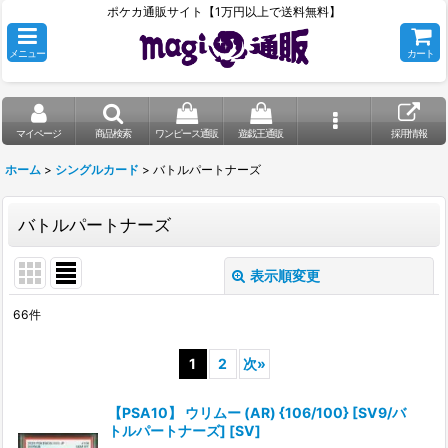
ポケカ通販サイト【1万円以上で送料無料】
メニュー
カート
マイページ
商品検索
ワンピース通販
遊戯王通販
採用情報
ホーム
>
シングルカード
>
バトルパートナーズ
バトルパートナーズ
表示順変更
閉じる
66
件
表示数
:
1
2
次
»
在庫あり
【PSA10】 ウリムー (AR) {106/100} [SV9/バ
並び順
:
トルパートナーズ] [SV]