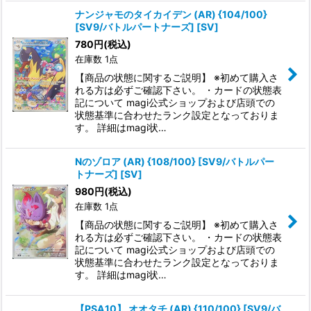
ナンジャモのタイカイデン (AR) {104/100}
[SV9/バトルパートナーズ] [SV]
780
円
(税込)
在庫数 1点
【商品の状態に関するご説明】 ※初めて購入さ
れる方は必ずご確認下さい。 ・カードの状態表
記について magi公式ショップおよび店頭での
状態基準に合わせたランク設定となっておりま
す。 詳細はmagi状…
Nのゾロア (AR) {108/100} [SV9/バトルパー
トナーズ] [SV]
980
円
(税込)
在庫数 1点
【商品の状態に関するご説明】 ※初めて購入さ
れる方は必ずご確認下さい。 ・カードの状態表
記について magi公式ショップおよび店頭での
状態基準に合わせたランク設定となっておりま
す。 詳細はmagi状…
【PSA10】 オオタチ (AR) {110/100} [SV9/バ