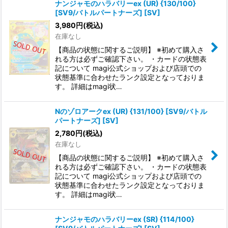
ナンジャモのハラバリーex (UR) {130/100}
[SV9/バトルパートナーズ] [SV]
3,980
円
(税込)
在庫なし
【商品の状態に関するご説明】 ※初めて購入さ
れる方は必ずご確認下さい。 ・カードの状態表
記について magi公式ショップおよび店頭での
状態基準に合わせたランク設定となっておりま
す。 詳細はmagi状…
Nのゾロアークex (UR) {131/100} [SV9/バトル
パートナーズ] [SV]
2,780
円
(税込)
在庫なし
【商品の状態に関するご説明】 ※初めて購入さ
れる方は必ずご確認下さい。 ・カードの状態表
記について magi公式ショップおよび店頭での
状態基準に合わせたランク設定となっておりま
す。 詳細はmagi状…
ナンジャモのハラバリーex (SR) {114/100}