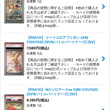
在庫数 1点
【商品の状態に関するご説明】 ※初めて購入さ
れる方は必ずご確認下さい。 ・カードの状態表
記について magi公式ショップおよび店頭での
状態基準に合わせたランク設定となっておりま
す。 詳細はmagi状…
【PSA10】 リーリエのアブリボン (AR)
{105/100} [SV9/バトルパートナーズ] [SV]
7,580
円
(税込)
在庫数 5点
【商品の状態に関するご説明】 ※初めて購入さ
れる方は必ずご確認下さい。 ・カードの状態表
記について magi公式ショップおよび店頭での
状態基準に合わせたランク設定となっておりま
す。 詳細はmagi状…
【PSA10】 Nのゾロアークex (UR) {131/100}
[SV9/バトルパートナーズ] [SV]
9,180
円
(税込)
在庫数 1点