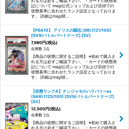
れる方は必ずご確認下さい。 ・カードの状態表
記について magi公式ショップおよび店頭での
状態基準に合わせたランク設定となっておりま
す。 詳細はmagi状…
【PSA10】 アイリスの闘志 (SR) {121/100}
[SV9/バトルパートナーズ] [SV]
7,980
円
(税込)
在庫数 2点
【商品の状態に関するご説明】 ※初めて購入さ
れる方は必ずご確認下さい。 ・カードの状態表
記について magi公式ショップおよび店頭での
状態基準に合わせたランク設定となっておりま
す。 詳細はmagi状…
【状態ランクA】ナンジャモのハラバリーex
(SAR) {125/100} [SV9/バトルパートナーズ]
[SV]
12,500
円
(税込)
在庫数 2点
【商品の状態に関するご説明】 ※初めて購入さ
れる方は必ずご確認下さい。 ・カードの状態表