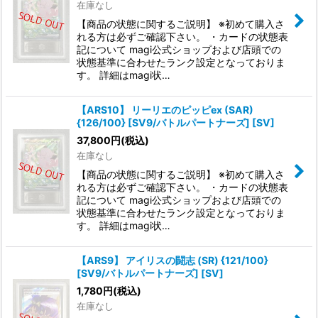
在庫なし
【商品の状態に関するご説明】 ※初めて購入さ
れる方は必ずご確認下さい。 ・カードの状態表
記について magi公式ショップおよび店頭での
状態基準に合わせたランク設定となっておりま
す。 詳細はmagi状…
【ARS10】 リーリエのピッピex (SAR)
{126/100} [SV9/バトルパートナーズ] [SV]
37,800
円
(税込)
在庫なし
【商品の状態に関するご説明】 ※初めて購入さ
れる方は必ずご確認下さい。 ・カードの状態表
記について magi公式ショップおよび店頭での
状態基準に合わせたランク設定となっておりま
す。 詳細はmagi状…
【ARS9】 アイリスの闘志 (SR) {121/100}
[SV9/バトルパートナーズ] [SV]
1,780
円
(税込)
在庫なし