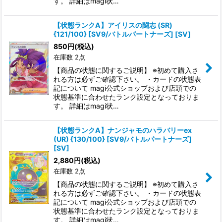
す。 詳細はmagi状…
【状態ランクA】アイリスの闘志 (SR)
{121/100} [SV9/バトルパートナーズ] [SV]
850
円
(税込)
在庫数 2点
【商品の状態に関するご説明】 ※初めて購入さ
れる方は必ずご確認下さい。 ・カードの状態表
記について magi公式ショップおよび店頭での
状態基準に合わせたランク設定となっておりま
す。 詳細はmagi状…
【状態ランクA】ナンジャモのハラバリーex
(UR) {130/100} [SV9/バトルパートナーズ]
[SV]
2,880
円
(税込)
在庫数 2点
【商品の状態に関するご説明】 ※初めて購入さ
れる方は必ずご確認下さい。 ・カードの状態表
記について magi公式ショップおよび店頭での
状態基準に合わせたランク設定となっておりま
す。 詳細はmagi状…