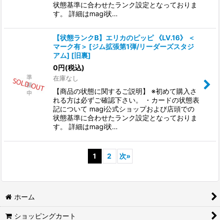
状態基準に合わせたランク設定となっておりま
す。 詳細はmagi状…
【状態ランクB】エリカのピッピ 《LV.16》 ＜
マーク有＞ [ジム拡張第1弾/リーダーズスタジ
アム] [旧裏]
0
円
(税込)
在庫なし
【商品の状態に関するご説明】 ※初めて購入さ
れる方は必ずご確認下さい。 ・カードの状態表
記について magi公式ショップおよび店頭での
状態基準に合わせたランク設定となっておりま
す。 詳細はmagi状…
1
2
次
»
ホーム
ショッピングカート