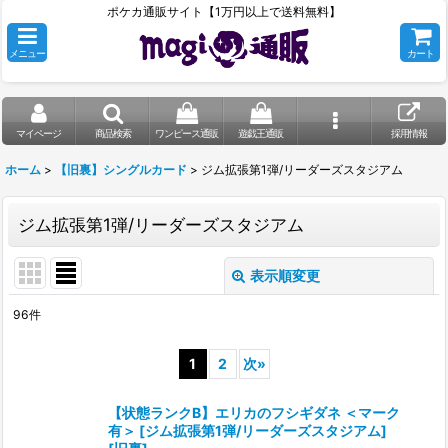
ポケカ通販サイト【1万円以上で送料無料】
メニュー
カート
マイページ
商品検索
ワンピース通販
遊戯王通販
採用情報
ホーム
>
【旧裏】シングルカード
>
ジム拡張第1弾/リーダーズスタジアム
ジム拡張第1弾/リーダーズスタジアム
表示順変更
閉じる
96
件
表示数
:
1
2
次
»
在庫あり
【状態ランクB】エリカのフシギダネ ＜マーク
並び順
:
有＞ [ジム拡張第1弾/リーダーズスタジアム]