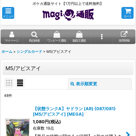
ポケカ通販サイト【1万円以上で送料無料】
メニュー
カート
マイページ
商品検索
ワンピース通販
遊戯王通販
採用情報
ホーム
>
シングルカード
>
M5/アビスアイ
M5/アビスアイ
表示順変更
閉じる
48
件
表示数
:
【状態ランクA】ヤドラン (AR) {087/081}
[M5/アビスアイ] [MEGA]
在庫あり
1,080
円
(税込)
在庫数 19点
並び順
: