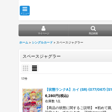
メニュー
マイページ
商品検索
ホーム
>
シングルカード
>
スペースジャグラー
スペースジャグラー
17
件
表示数
:
【状態ランクA】カイ (SR) {077/067} [
在庫あり
6,280
円
(税込)
在庫数 1点
並び順
:
【商品の状態に関するご説明】 ※初めて購