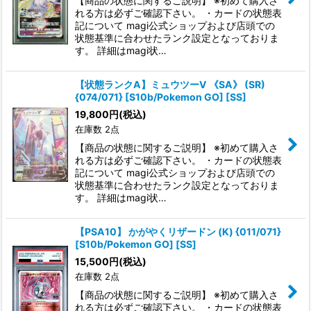
【商品の状態に関するご説明】 ※初めて購入さ
れる方は必ずご確認下さい。 ・カードの状態表
絞り込む
記について magi公式ショップおよび店頭での
状態基準に合わせたランク設定となっておりま
す。 詳細はmagi状…
【状態ランクA】ミュウツーV 《SA》 (SR)
{074/071} [S10b/Pokemon GO] [SS]
19,800
円
(税込)
在庫数 2点
【商品の状態に関するご説明】 ※初めて購入さ
れる方は必ずご確認下さい。 ・カードの状態表
記について magi公式ショップおよび店頭での
状態基準に合わせたランク設定となっておりま
す。 詳細はmagi状…
【PSA10】 かがやくリザードン (K) {011/071}
[S10b/Pokemon GO] [SS]
15,500
円
(税込)
在庫数 2点
【商品の状態に関するご説明】 ※初めて購入さ
れる方は必ずご確認下さい。 ・カードの状態表