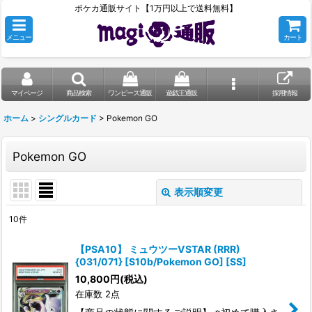
ポケカ通販サイト【1万円以上で送料無料】
メニュー
カート
マイページ
商品検索
ワンピース通販
遊戯王通販
採用情報
ホーム
>
シングルカード
>
Pokemon GO
Pokemon GO
表示順変更
閉じる
10
件
表示数
:
【PSA10】 ミュウツーVSTAR (RRR)
{031/071} [S10b/Pokemon GO] [SS]
在庫あり
10,800
円
(税込)
在庫数 2点
並び順
: