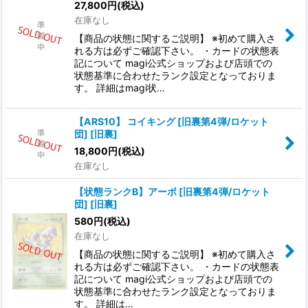
27,800
円
(税込)
在庫なし
絞り込む
【商品の状態に関するご説明】 ※初めて購入さ
れる方は必ずご確認下さい。 ・カードの状態表
記について magi公式ショップおよび店頭での
状態基準に合わせたランク設定となっておりま
す。 詳細はmagi状…
【ARS10】 コイキング [旧裏第4弾/ロケット
団] [旧裏]
18,800
円
(税込)
在庫なし
【状態ランクB】アーボ [旧裏第4弾/ロケット
団] [旧裏]
580
円
(税込)
在庫なし
【商品の状態に関するご説明】 ※初めて購入さ
れる方は必ずご確認下さい。 ・カードの状態表
記について magi公式ショップおよび店頭での
状態基準に合わせたランク設定となっておりま
す。 詳細は…