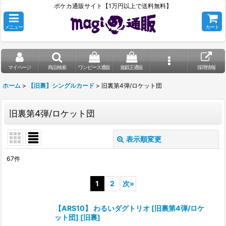
ポケカ通販サイト【1万円以上で送料無料】
メニュー
カート
マイページ
商品検索
ワンピース通販
遊戯王通販
採用情報
ホーム
>
【旧裏】シングルカード
>
旧裏第4弾/ロケット団
旧裏第4弾/ロケット団
表示順変更
閉じる
67
件
表示数
:
1
2
次
»
在庫あり
【ARS10】 わるいダグトリオ [旧裏第4弾/ロケ
並び順
:
ット団] [旧裏]