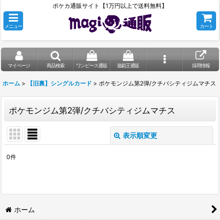
ポケカ通販サイト【1万円以上で送料無料】
メニュー
カート
マイページ
商品検索
ワンピース通販
遊戯王通販
採用情報
ホーム
>
【旧裏】シングルカード
>
ポケモンジム第2弾/クチバシティジムマチス
ポケモンジム第2弾/クチバシティジムマチス
表示順変更
閉じる
0
件
表示数
:
在庫あり
並び順
:
ホーム