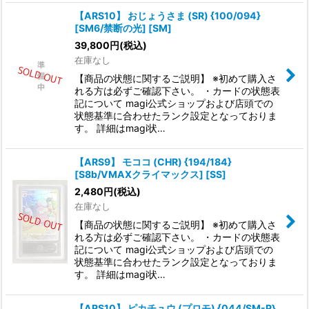
【ARS10】 おじょうさま (SR) {100/094}
[SM6/禁断の光] [SM]
39,800
円
(税込)
在庫なし
【商品の状態に関するご説明】 ※初めて購入さ
れる方は必ずご確認下さい。 ・カードの状態表
記について magi公式ショップおよび店頭での
状態基準に合わせたランク設定となっておりま
す。 詳細はmagi状…
【ARS9】 モココ (CHR) {194/184}
[S8b/VMAXクライマックス] [SS]
2,480
円
(税込)
在庫なし
【商品の状態に関するご説明】 ※初めて購入さ
れる方は必ずご確認下さい。 ・カードの状態表
記について magi公式ショップおよび店頭での
状態基準に合わせたランク設定となっておりま
す。 詳細はmagi状…
【ARS10】 ピカチュウ (プロモ) {044/SM-P}