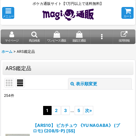
ポケカ通販サイト【1万円以上で送料無料】
メニュー
カート
マイページ
商品検索
ワンピース通販
遊戯王通販
採用情報
ホーム
>
ARS鑑定品
ARS鑑定品
表示順変更
閉じる
254
件
表示数
:
1
2
3
...
5
次
»
在庫あり
【ARS10】 ピカチュウ 《YU NAGABA》 (プ
並び順
:
ロモ) {208/S-P} [SS]