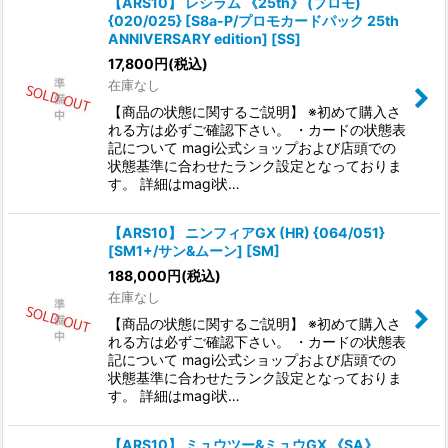
【ARS10】 レシラム 《25th》 (プロモ)
{020/025} [S8a-P/プロモカードパック 25th
ANNIVERSARY edition] [SS]
17,800
円
(税込)
在庫なし
【商品の状態に関するご説明】 ※初めて購入さ
れる方は必ずご確認下さい。 ・カードの状態表
記について magi公式ショップおよび店頭での
状態基準に合わせたランク設定となっておりま
す。 詳細はmagi状…
【ARS10】 ニンフィアGX (HR) {064/051}
[SM1+/サン&ムーン] [SM]
188,000
円
(税込)
在庫なし
【商品の状態に関するご説明】 ※初めて購入さ
れる方は必ずご確認下さい。 ・カードの状態表
記について magi公式ショップおよび店頭での
状態基準に合わせたランク設定となっておりま
す。 詳細はmagi状…
【ARS10】 ミュウツー&ミュウGX 《SA》