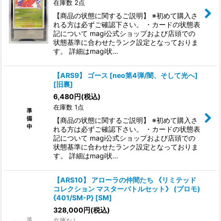
在庫数 2点
【商品の状態に関するご説明】 ※初めて購入さ
れる方は必ずご確認下さい。 ・カードの状態表
記について magi公式ショップおよび店頭での
状態基準に合わせたランク設定となっておりま
す。 詳細はmagi状…
【ARS9】 ゴース [neo第4弾/闇、そして光へ]
[旧裏]
6,480
円
(税込)
在庫数 1点
【商品の状態に関するご説明】 ※初めて購入さ
れる方は必ずご確認下さい。 ・カードの状態表
記について magi公式ショップおよび店頭での
状態基準に合わせたランク設定となっておりま
す。 詳細はmagi状…
【ARS10】 アローラの仲間たち 《リミテッド
コレクション マスターバトルセット》 (プロモ)
{401/SM-P} [SM]
328,000
円
(税込)
在庫なし