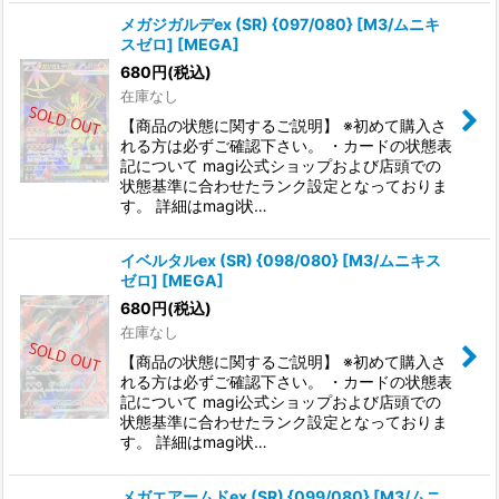
メガジガルデex (SR) {097/080} [M3/ムニキ
スゼロ] [MEGA]
680
円
(税込)
在庫なし
【商品の状態に関するご説明】 ※初めて購入さ
れる方は必ずご確認下さい。 ・カードの状態表
記について magi公式ショップおよび店頭での
状態基準に合わせたランク設定となっておりま
す。 詳細はmagi状…
イベルタルex (SR) {098/080} [M3/ムニキス
ゼロ] [MEGA]
680
円
(税込)
在庫なし
【商品の状態に関するご説明】 ※初めて購入さ
れる方は必ずご確認下さい。 ・カードの状態表
記について magi公式ショップおよび店頭での
状態基準に合わせたランク設定となっておりま
す。 詳細はmagi状…
メガエアームドex (SR) {099/080} [M3/ムニ