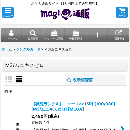
ポケカ通販サイト【1万円以上で送料無料】
メニュー
カート
マイページ
商品検索
ワンピース通販
遊戯王通販
採用情報
ホーム
>
シングルカード
>
M3/ムニキスゼロ
M3/ムニキスゼロ
表示順変更
閉じる
49
件
表示数
:
【状態ランクA】ニャースex (SR) {100/080}
[M3/ムニキスゼロ] [MEGA]
在庫あり
2,480
円
(税込)
在庫数 1点
並び順
: