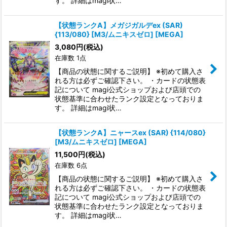
す。 詳細はmagi状…
【状態ランクA】メガジガルデex (SAR)
{113/080} [M3/ムニキスゼロ] [MEGA]
3,080
円
(税込)
在庫数 1点
【商品の状態に関するご説明】 ※初めて購入さ
れる方は必ずご確認下さい。 ・カードの状態表
記について magi公式ショップおよび店頭での
状態基準に合わせたランク設定となっておりま
す。 詳細はmagi状…
【状態ランクA】ニャースex (SAR) {114/080}
[M3/ムニキスゼロ] [MEGA]
11,500
円
(税込)
在庫数 6点
【商品の状態に関するご説明】 ※初めて購入さ
れる方は必ずご確認下さい。 ・カードの状態表
記について magi公式ショップおよび店頭での
状態基準に合わせたランク設定となっておりま
す。 詳細はmagi状…