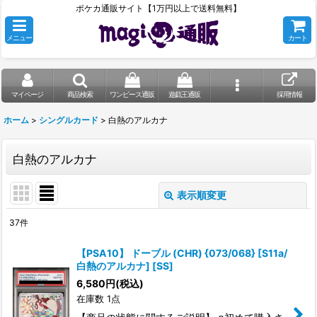
ポケカ通販サイト【1万円以上で送料無料】
メニュー
カート
マイページ
商品検索
ワンピース通販
遊戯王通販
採用情報
ホーム
>
シングルカード
>
白熱のアルカナ
白熱のアルカナ
表示順変更
閉じる
37
件
表示数
:
【PSA10】 ドーブル (CHR) {073/068} [S11a/
白熱のアルカナ] [SS]
在庫あり
6,580
円
(税込)
在庫数 1点
並び順
: