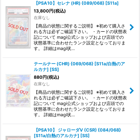
【PSA10】セレナ (HR) {089/068} [S11a]
13,800
円
(税込)
在庫なし
【商品の状態に関するご説明】 ※初めて購入さ
れる方は必ずご確認下さい。 ・カードの状態表
記について magi公式ショップおよび店頭での
状態基準に合わせたランク設定となっておりま
す。 詳細はmagi状…
テールナー (CHR) {069/068} [S11a/白熱のア
ルカナ] [SS]
880
円
(税込)
在庫なし
【商品の状態に関するご説明】 ※初めて購入さ
れる方は必ずご確認下さい。 ・カードの状態表
記について magi公式ショップおよび店頭での
状態基準に合わせたランク設定となっておりま
す。 詳細はmagi状…
【PSA10】 ジャローダV (CSR) {084/068}
[S11a/白熱のアルカナ] [SS]