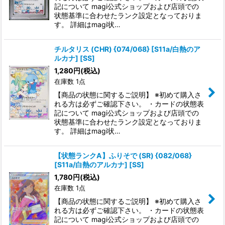
記について magi公式ショップおよび店頭での
状態基準に合わせたランク設定となっておりま
す。 詳細はmagi状…
チルタリス (CHR) {074/068} [S11a/白熱のア
ルカナ] [SS]
1,280
円
(税込)
在庫数 1点
【商品の状態に関するご説明】 ※初めて購入さ
れる方は必ずご確認下さい。 ・カードの状態表
記について magi公式ショップおよび店頭での
状態基準に合わせたランク設定となっておりま
す。 詳細はmagi状…
【状態ランクA】ふりそで (SR) {082/068}
[S11a/白熱のアルカナ] [SS]
1,780
円
(税込)
在庫数 1点
【商品の状態に関するご説明】 ※初めて購入さ
れる方は必ずご確認下さい。 ・カードの状態表
記について magi公式ショップおよび店頭での