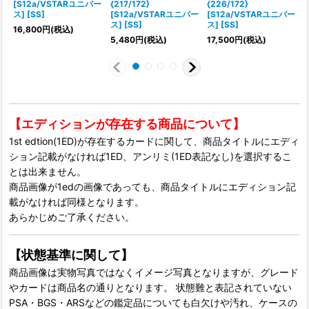
[S12a/VSTARユニバー
{217/172}
{226/172}
{
ス] [SS]
[S12a/VSTARユニバー
[S12a/VSTARユニバー
ス] [SS]
ス] [SS]
ス
16,800
円
(税込)
5,480
円
(税込)
17,500
円
(税込)
1
【エディションが存在する商品について】
1st edtion(1ED)が存在するカードに関して、商品タイトルにエディ
ション記載がなければ1ED、アンリミ(1ED表記なし)を選択するこ
とは出来ません。
商品画像が1edの画像であっても、商品タイトルにエディション記
載がなければ同様となります。
あらかじめご了承ください。
【状態基準に関して】
商品画像は実物写真ではなくイメージ写真となりますが、グレード
やカードは商品名の通りとなります。 状態難と表記されていない
PSA・BGS・ARSなどの鑑定品についても白欠けや汚れ、ケースの