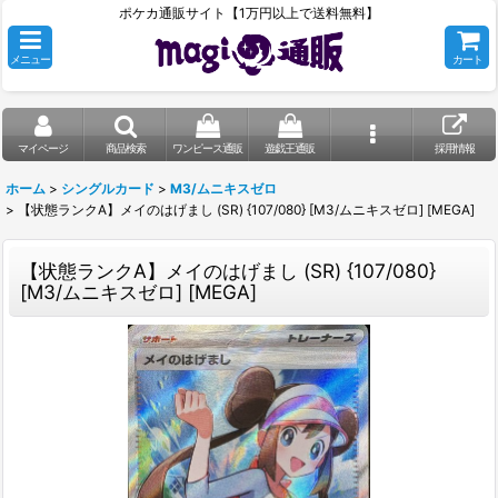
ポケカ通販サイト【1万円以上で送料無料】
メニュー
カート
マイページ
商品検索
ワンピース通販
遊戯王通販
採用情報
ホーム
>
シングルカード
>
M3/ムニキスゼロ
>
【状態ランクA】メイのはげまし (SR) {107/080} [M3/ムニキスゼロ] [MEGA]
【状態ランクA】メイのはげまし (SR) {107/080}
[M3/ムニキスゼロ] [MEGA]