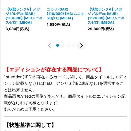
【状態ランクA】メガ
ユカリ (SAR)
【状態ランクA】メガ
ジガルデex (SAR)
{116/080} [M3/ムニキ
ジガルデex (MUR)
リ
{113/080} [M3/ムニキ
スゼロ] [MEGA]
{117/080} [M3/ムニキ
スゼロ] [MEGA]
スゼロ] [MEGA]
1,680
円
(税込)
3,080
円
(税込)
29,800
円
(税込)
1
【エディションが存在する商品について】
1st edtion(1ED)が存在するカードに関して、商品タイトルにエディ
ション記載がなければ1ED、アンリミ(1ED表記なし)を選択するこ
とは出来ません。
商品画像が1edの画像であっても、商品タイトルにエディション記
載がなければ同様となります。
あらかじめご了承ください。
【状態基準に関して】