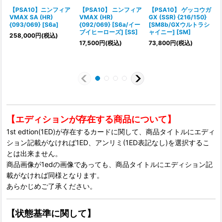
【PSA10】ニンフィア
【PSA10】 ニンフィア
【PSA10】 ゲッコウガ
VMAX SA (HR)
VMAX (HR)
GX (SSR) {216/150}
{093/069} [S6a]
{092/069} [S6a/イー
[SM8b/GXウルトラシ
{
ブイヒーローズ] [SS]
ャイニー] [SM]
258,000
円
(税込)
17,500
円
(税込)
73,800
円
(税込)
【エディションが存在する商品について】
1st edtion(1ED)が存在するカードに関して、商品タイトルにエディ
ション記載がなければ1ED、アンリミ(1ED表記なし)を選択するこ
とは出来ません。
商品画像が1edの画像であっても、商品タイトルにエディション記
載がなければ同様となります。
あらかじめご了承ください。
【状態基準に関して】