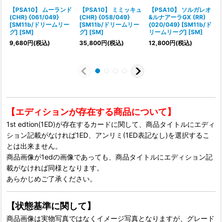
【PSA10】 ムーランド
【PSA10】 ミミッキュ
【PSA10】 ソルガレオ
(CHR) {061/049}
(CHR) {058/049}
&ルナアーラGX (RR)
[SM11b/ドリームリー
[SM11b/ドリームリー
{020/049} [SM11b/ド
[
グ] [SM]
グ] [SM]
リームリーグ] [SM]
9,680
円
(税込)
35,800
円
(税込)
12,800
円
(税込)
【エディションが存在する商品について】
1st edtion(1ED)が存在するカードに関して、商品タイトルにエディ
ション記載がなければ1ED、アンリミ(1ED表記なし)を選択するこ
とは出来ません。
商品画像が1edの画像であっても、商品タイトルにエディション記
載がなければ同様となります。
あらかじめご了承ください。
【状態基準に関して】
商品画像は実物写真ではなくイメージ写真となりますが、グレード